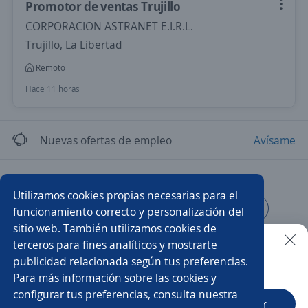
Promotor de ventas Trujillo
CORPORACION ASTRANET E.I.R.L.
Trujillo, La Libertad
Remoto
Hace 11 horas
Nuevas ofertas de empleo
Avísame
Empleos similares
Utilizamos cookies propias necesarias para el
Impulsadores/as
Mercaderista
Impulsadoras
funcionamiento correcto y personalización del
sitio web. También utilizamos cookies de
Promotor/a de cambaceo
Impulsadora
terceros para fines analíticos y mostrarte
publicidad relacionada según tus preferencias.
Buscar es más fácil en la app
Para más información sobre las cookies y
Mercaderista de ruta
Promotor de ventas comisionista
configurar tus preferencias, consulta nuestra
CT App
Abrir