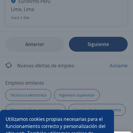
Eurofirms Perú
Lima, Lima
Hace 2 días
Anterior
Siguiente
Nuevas ofertas de empleo
Avísame
Empleos similares
Técnico/a electricista
Ingeniero supervisor
Técnico/a de mantenimiento
Gerente de mantenimiento
Utilizamos cookies propias necesarias para el
Ingeniero residente
Agrónomo/a
funcionamiento correcto y personalización del