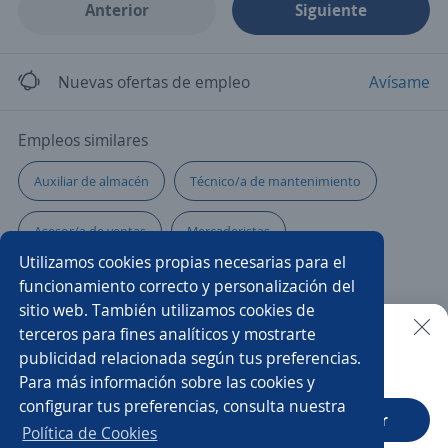
Anterior
Siguiente
Nuevas ofertas de empleo
Avísame
Empleos similares
Auxiliar de almacén
Técnico/a de mantenimiento
Asesor/a de ventas
Mercaderistas
Utilizamos cookies propias necesarias para el
Mercaderista de ruta
Reponedor/a
funcionamiento correcto y personalización del
sitio web. También utilizamos cookies de
Promotor/a mayoreo
Vendedor/a
terceros para fines analíticos y mostrarte
publicidad relacionada según tus preferencias.
Buscar es más fácil en la app
Para más información sobre las cookies y
Atención al cliente
Multifuncionales
Colaborador/a
configurar tus preferencias, consulta nuestra
CT App
Abrir
Auxiliar de tienda
Mercaderista
Política de Cookies