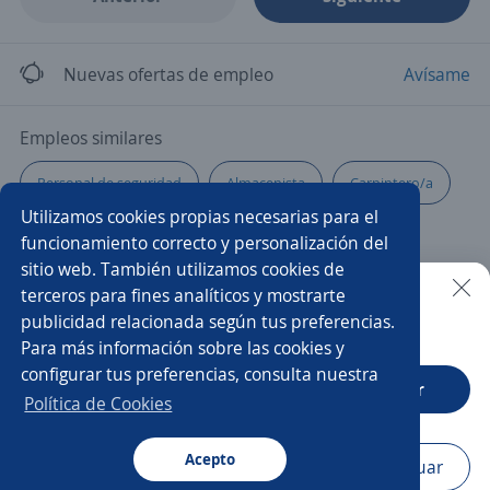
Nuevas ofertas de empleo
Avísame
Empleos similares
Personal de seguridad
Almacenista
Carpintero/a
Utilizamos cookies propias necesarias para el
Higienista
Reponedor/a
Auxiliar de tienda
funcionamiento correcto y personalización del
sitio web. También utilizamos cookies de
Operario/a
Chófer
Lavandería
terceros para fines analíticos y mostrarte
publicidad relacionada según tus preferencias.
Buscar es más fácil en la app
Para más información sobre las cookies y
Multifuncionales
Operador/a de centro de control
configurar tus preferencias, consulta nuestra
CT App
Abrir
Ayudante de limpieza
Producción
Política de Cookies
Operador/a de cctv
Pintor/a
Acepto
Navegador
Continuar