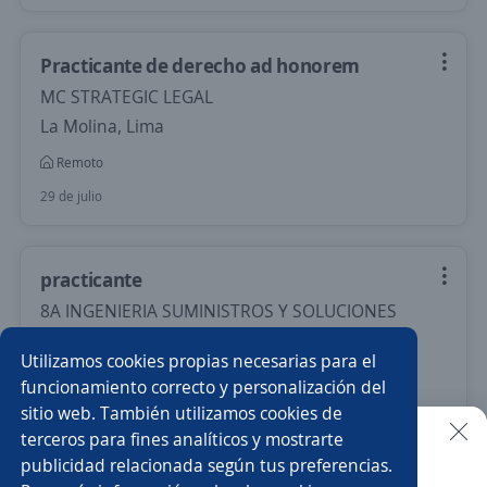
Practicante de derecho ad honorem
MC STRATEGIC LEGAL
La Molina, Lima
Remoto
29 de julio
practicante
8A INGENIERIA SUMINISTROS Y SOLUCIONES
Piura, Piura
Utilizamos cookies propias necesarias para el
Remoto
funcionamiento correcto y personalización del
sitio web. También utilizamos cookies de
Más de 30 días
terceros para fines analíticos y mostrarte
publicidad relacionada según tus preferencias.
Buscar es más fácil en la app