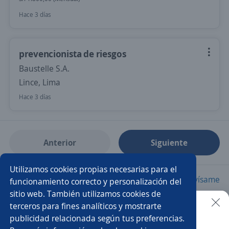
Hace 3 días
prevencionista de riesgos
Baustelle S.A.
Lince, Lima
Hace 3 días
Anterior
Siguiente
Utilizamos cookies propias necesarias para el
Nuevas ofertas de empleo
Avísame
funcionamiento correcto y personalización del
sitio web. También utilizamos cookies de
terceros para fines analíticos y mostrarte
Empleos similares
publicidad relacionada según tus preferencias.
Buscar es más fácil en la app