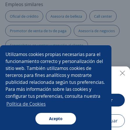
Empleos similares
Oficial de crédito
Asesora de belleza
Call center
Promotor de venta de tv de paga
Asesor/a de negocios
Especialistas en ventas y atención al cliente
Utilizamos cookies propias necesarias para el
Supervisor/a de ventas
Asistente/a de negocios
funcionamiento correcto y personalización del
sitio web. También utilizamos cookies de
Analista de marketing
Promotor/a asesor de créditos
terceros para fines analíticos y mostrarte
publicidad relacionada según tus preferencias.
Buscar es más fácil en la app
Para más información sobre las cookies y
Promotor/a de cambaceo
Impulsador/a
configurar tus preferencias, consulta nuestra
CT App
Abrir
Asesor/a servicio al cliente
Asesor/a educativo
Política de Cookies
Agente ventas telemarketing
Acepto
Navegador
Continuar