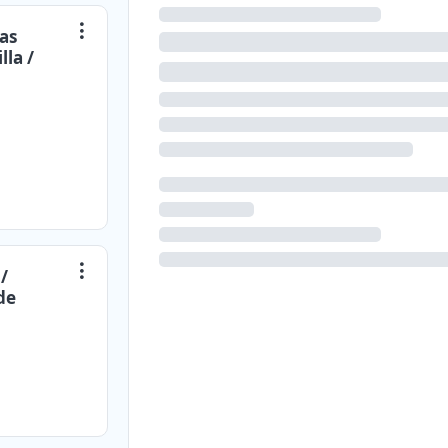
as
la /
/
de