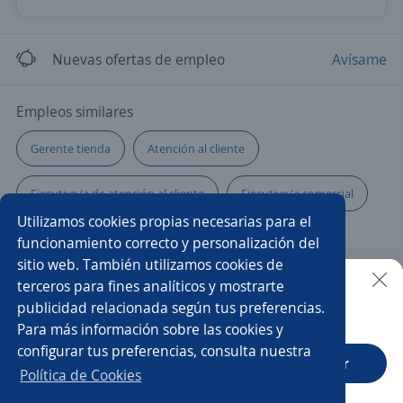
Nuevas ofertas de empleo
Avísame
Empleos similares
Gerente tienda
Atención al cliente
Ejecutivo/a de atención al cliente
Ejecutivo/a comercial
Utilizamos cookies propias necesarias para el
Asesor/a de ventas
Encargado/a de tienda
funcionamiento correcto y personalización del
sitio web. También utilizamos cookies de
Mercaderista de ruta
Promotor/a línea blanca
terceros para fines analíticos y mostrarte
publicidad relacionada según tus preferencias.
Buscar es más fácil en la app
Para más información sobre las cookies y
Administrador/a de tienda
Impulsador/a
configurar tus preferencias, consulta nuestra
CT App
Abrir
Mercaderista
Ejecutivo/a de ventas
Política de Cookies