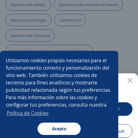
Asesor/a de crédito
Ejecutivo/a de atención al cliente
Asesor/a tecnología
Camarero/a
Asesor/a de cobranza
Especialistas en ventas y atención al cliente
Utilizamos cookies propias necesarias para el
Supervisor/a de ventas
Multifuncionales
funcionamiento correcto y personalización del
sitio web. También utilizamos cookies de
Cajero estacionamiento
Promotor/a mayoreo
terceros para fines analíticos y mostrarte
publicidad relacionada según tus preferencias.
Buscar es más fácil en la app
Para más información sobre las cookies y
Promotor de tarjetas
Restaurantes
configurar tus preferencias, consulta nuestra
CT App
Abrir
Ejecutivo/a comercial
Recepcionista asistente
Política de Cookies
Asesor/a comercial punto de venta
Acepto
Navegador
Continuar