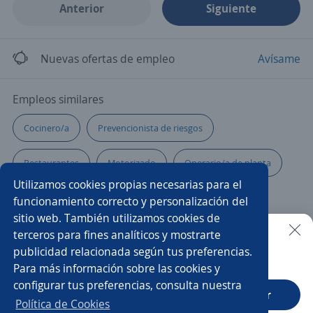
Anterior
Siguiente
Nuevas ofertas de empleo
Avísame
Empleos similares
Cocinero/a
Prevencionista de riesgos
Restaurantes
Motorizado
Operario/a de planta
Utilizamos cookies propias necesarias para el
Auxiliar operativo
Multifuncionales
funcionamiento correcto y personalización del
sitio web. También utilizamos cookies de
Auxiliar de almacén
Auxiliar de laboratorio
terceros para fines analíticos y mostrarte
publicidad relacionada según tus preferencias.
Buscar es más fácil en la app
Para más información sobre las cookies y
Panadero/a
Ejecutivo/a de ventas
configurar tus preferencias, consulta nuestra
CT App
Abrir
Auxiliar de planta
Soldador/a
Practicante
Política de Cookies