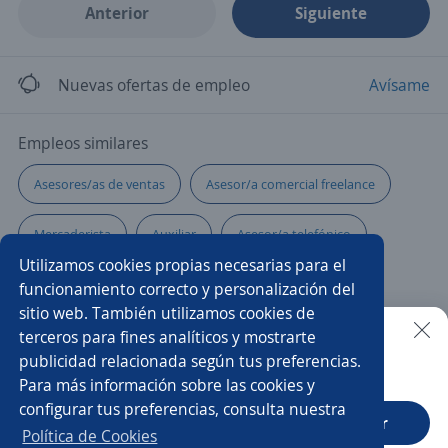
Anterior
Siguiente
Nuevas ofertas de empleo
Avísame
Empleos similares
Asesores/as de ventas
Asesor/a comercial freelance
Mercaderista
Auxiliar
Asesor/a telefónico
Utilizamos cookies propias necesarias para el
Representante de servicio al cliente
funcionamiento correcto y personalización del
sitio web. También utilizamos cookies de
Auxiliar mercadotecnia
Asesor/a de ventas
terceros para fines analíticos y mostrarte
publicidad relacionada según tus preferencias.
Buscar es más fácil en la app
Para más información sobre las cookies y
Reponedor/a
Profesor/a
configurar tus preferencias, consulta nuestra
CT App
Abrir
Especialistas en ventas y atención al cliente
Impulsadora
Política de Cookies