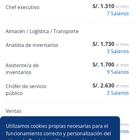
S/. 1.310
al mes
Chef executivo
7 Salarios
Almacén / Logística / Transporte
S/. 1.730
al mes
Analista de inventarios
3 Salarios
S/. 1.700
Asistente/a de
al mes
9 Salarios
inventarios
S/. 2.630
Chófer de servicio
al mes
3 Salarios
público
Ventas
S/. 2.500
Representante de
al mes
Utilizamos cookies propias necesarias para el
5 Salarios
ventas
funcionamiento correcto y personalización del