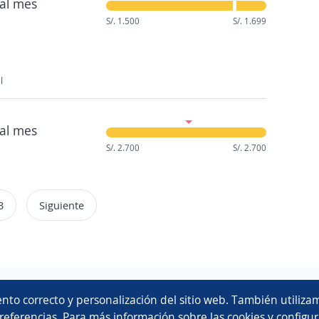
al mes
S/. 1.500
S/. 1.699
l
al mes
S/. 2.700
S/. 2.700
3
Siguiente
Copyright 2014 - 2026 DGNET LTD.
nto correcto y personalización del sitio web. También utilizam
Aviso legal
/
privacidad
referencias. Para más información sobre las cookies y configur