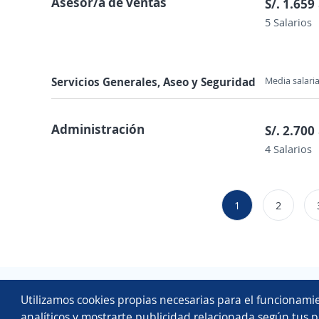
Asesor/a de ventas
S/. 1.659
5 Salarios
Servicios Generales, Aseo y Seguridad
Media salaria
Administración
S/. 2.700
4 Salarios
1
2
Utilizamos cookies propias necesarias para el funcionamie
analíticos y mostrarte publicidad relacionada según tus p