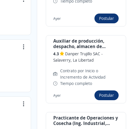
Tiempo completo
Postular
Ayer
Auxiliar de producción,
despacho, almacen de
producto terminado
4.3
Danper Trujillo SAC
-
Salaverry, La Libertad
Contrato por Inicio o
Incremento de Actividad
Tiempo completo
Postular
Ayer
Practicante de Operaciones y
Cosecha (Ing. Industrial,
afines)