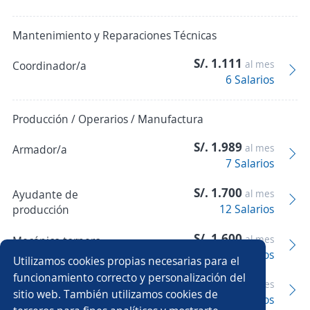
Mantenimiento y Reparaciones Técnicas
S/. 1.111
al mes
Coordinador/a
6 Salarios
Producción / Operarios / Manufactura
S/. 1.989
al mes
Armador/a
7 Salarios
S/. 1.700
Ayudante de
al mes
12 Salarios
producción
S/. 1.600
al mes
Mecánico tornero
3 Salarios
Utilizamos cookies propias necesarias para el
funcionamiento correcto y personalización del
S/. 1.760
al mes
Operador/a
sitio web. También utilizamos cookies de
5 Salarios