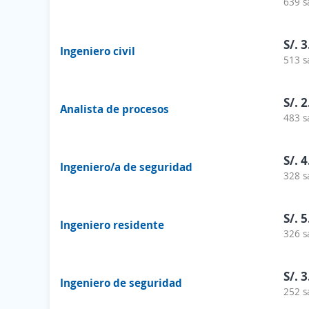
639 s
S/. 
Ingeniero civil
513 s
S/. 
Analista de procesos
483 s
S/. 
Ingeniero/a de seguridad
328 s
S/. 
Ingeniero residente
326 s
S/. 
Ingeniero de seguridad
252 s