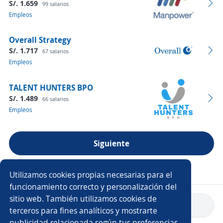
S/. 1.659
99 salarios
Empleos
Overall Strategy
S/. 1.717
67 salarios
Empleos
TALENT HUNTERS BPO
S/. 1.489
66 salarios
Empleos
Siguiente
Ver más empresas
Utilizamos cookies propias necesarias para el
funcionamiento correcto y personalización del
sitio web. También utilizamos cookies de
Volver a inicio
terceros para fines analíticos y mostrarte
publicidad relacionada según tus preferencias.