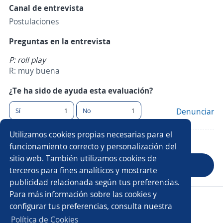
Canal de entrevista
Postulaciones
Preguntas en la entrevista
P: roll play
R: muy buena
¿Te ha sido de ayuda esta evaluación?
Sí
1
No
1
Denunciar
Utilizamos cookies propias necesarias para el
funcionamiento correcto y personalización del
sitio web. También utilizamos cookies de
Anterior
Siguiente
terceros para fines analíticos y mostrarte
publicidad relacionada según tus preferencias.
Para más información sobre las cookies y
Copyright 2014 - 2026 DGNET LTD.
configurar tus preferencias, consulta nuestra
Aviso legal
/
Privacidad
Política de Cookies