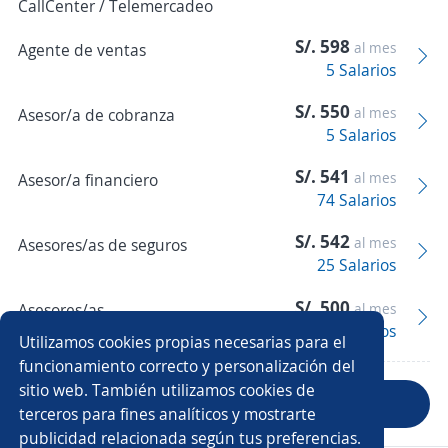
CallCenter / Telemercadeo
S/. 598
al mes
Agente de ventas
5 Salarios
S/. 550
al mes
Asesor/a de cobranza
5 Salarios
S/. 541
al mes
Asesor/a financiero
74 Salarios
S/. 542
al mes
Asesores/as de seguros
25 Salarios
S/. 500
Asesores/as
al mes
6 Salarios
financieros
Utilizamos cookies propias necesarias para el
funcionamiento correcto y personalización del
sitio web. También utilizamos cookies de
Anterior
Siguiente
terceros para fines analíticos y mostrarte
publicidad relacionada según tus preferencias.