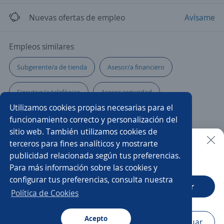
Nuevas ofertas de empleo
Avísame
Empleos similares
Subgerente/a de tienda
Asesor/a financiero
Ejecutivo/a telefónico
Asesor seguridad
Utilizamos cookies propias necesarias para el
Cajero banco
Ejecutivo/a comercial
funcionamiento correcto y personalización del
sitio web. También utilizamos cookies de
Ejecutivo/a financiero
Agente de seguridad
terceros para fines analíticos y mostrarte
publicidad relacionada según tus preferencias.
Buscar es más fácil en la app
Para más información sobre las cookies y
Supervisor/a de seguridad
Impulsador/a
configurar tus preferencias, consulta nuestra
CT App
Abrir
Gerente tienda
Asistente comercial
Vendedor/a
Política de Cookies
Supervisor/a de ventas
Supervisor/a de operaciones
Acepto
Navegador
Continuar