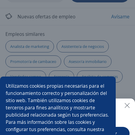
Nuevas ofertas de empleo
Avísame
Empleos similares
Analista de marketing
Asistente/a de negocios
Promotor/a de cambaceo
Asesor/a inmobiliario
Vendedor campo
Asesor/a
Analista de compras
Utilizamos cookies propias necesarias para el
Asesor/a de ventas
Asesor/a de belleza
funcionamiento correcto y personalización del
sitio web. También utilizamos cookies de
Atención al cliente
Asesor/a telefónico
terceros para fines analíticos y mostrarte
publicidad relacionada según tus preferencias.
Buscar es más fácil en la app
Para más información sobre las cookies y
Asesor/a comercial
Asesor/a de negocios
configurar tus preferencias, consulta nuestra
CT App
Abrir