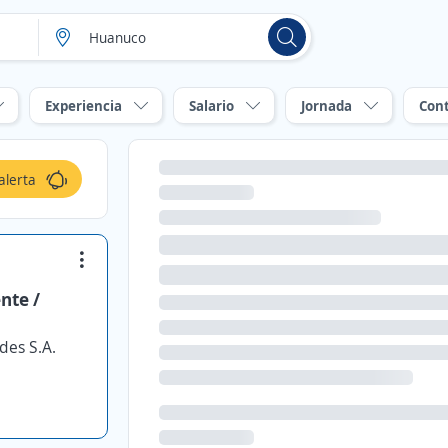
Experiencia
Salario
Jornada
Con
alerta
ente /
des S.A.