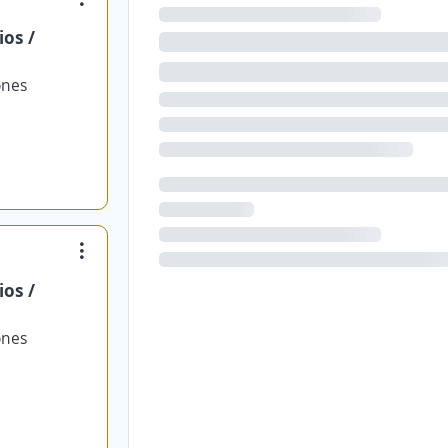
os /
ones
os /
ones