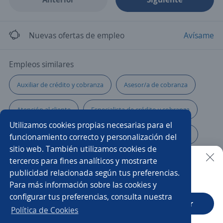
Nuevas ofertas de empleo
Avísame
Empleos similares
Auxiliar de crédito y cobranza
Asesor/a de cobranza
Atención al cliente
Especialista de crédito y cobranza
Utilizamos cookies propias necesarias para el
Cajero encargado
Promotor/a de servicios bancarios
funcionamiento correcto y personalización del
sitio web. También utilizamos cookies de
Ejecutivo cobranza
Cajero/a
Asesor/a
terceros para fines analíticos y mostrarte
publicidad relacionada según tus preferencias.
Buscar es más fácil en la app
Para más información sobre las cookies y
Cajero banco
Promotor/a de servicios
configurar tus preferencias, consulta nuestra
CT App
Abrir
Responsable de crédito y cobranza
Cajero tienda
Política de Cookies