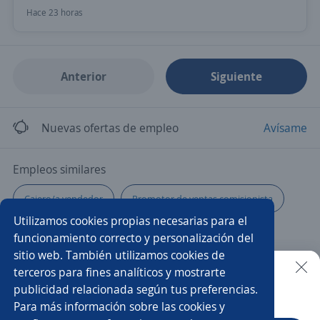
Hace 23 horas
Anterior
Siguiente
Nuevas ofertas de empleo
Avísame
Empleos similares
Cajero/a vendedor
Promotor de ventas comisionista
Utilizamos cookies propias necesarias para el
Cajero multifuncional
Cajero estacionamiento
funcionamiento correcto y personalización del
sitio web. También utilizamos cookies de
Cajero recepcionista
Ejecutivo cobranza
Asesor/a
terceros para fines analíticos y mostrarte
publicidad relacionada según tus preferencias.
Buscar es más fácil en la app
Para más información sobre las cookies y
Auxiliar de cobranza
Asistente cobranza
Facturista