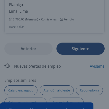
Plamigo
Lima, Lima
S/. 2.700,00 (Mensual) + Comisiones
Remoto
Hace 5 días
Anterior
Siguiente
Nuevas ofertas de empleo
Avísame
Empleos similares
Cajero encargado
Atención al cliente
Reponedor/a
Cajero estacionamiento
Asesor/a de ventas