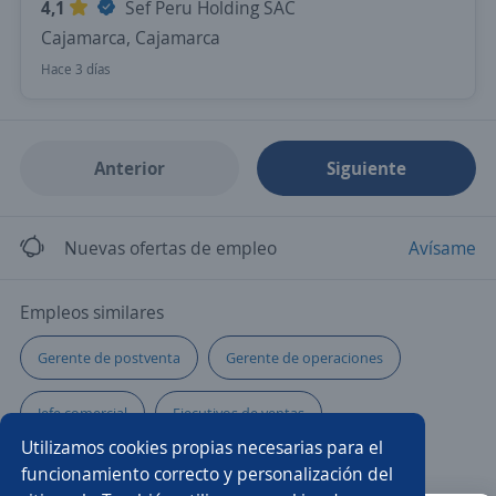
4,1
Sef Peru Holding SAC
Cajamarca, Cajamarca
Hace 3 días
Anterior
Siguiente
Nuevas ofertas de empleo
Avísame
Empleos similares
Gerente de postventa
Gerente de operaciones
Jefe comercial
Ejecutivos de ventas
Utilizamos cookies propias necesarias para el
Comercial financiero
Vendedor campo
funcionamiento correcto y personalización del