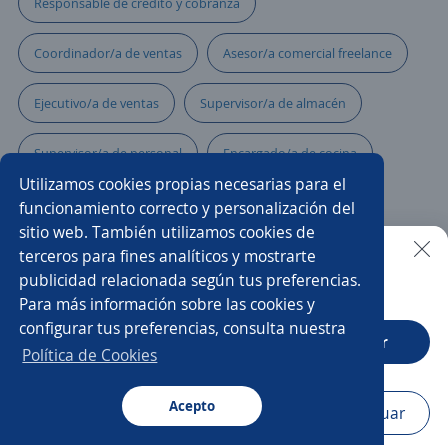
Responsable de crédito y cobranza
Coordinador/a de ventas
Asesor/a comercial freelance
Ejecutivo/a de ventas
Supervisor/a de almacén
Supervisor/a de personal
Encargado/a de cocina
Utilizamos cookies propias necesarias para el
Supervisor/a de aseo
funcionamiento correcto y personalización del
sitio web. También utilizamos cookies de
Gerente de administración y finanzas
terceros para fines analíticos y mostrarte
publicidad relacionada según tus preferencias.
Buscar es más fácil en la app
Para más información sobre las cookies y
Encargado/a de tienda
Impulsador/a
configurar tus preferencias, consulta nuestra
CT App
Abrir
Coordinador/a de almacén
Administrador/a de tienda
Política de Cookies
Jefe/a de guardia
Acepto
Navegador
Continuar
Buscar
Postulaciones
Avisos
Favoritos
Menú