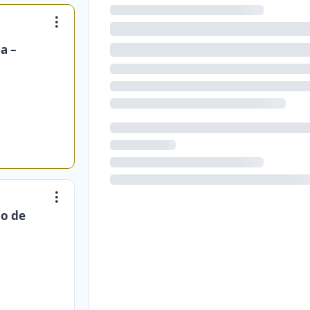
a –
do de