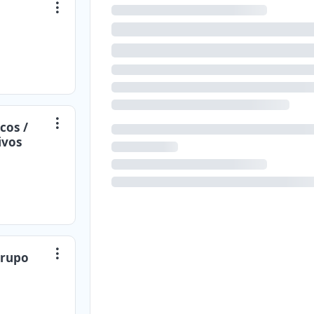
cos /
ivos
 Grupo