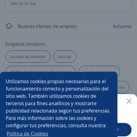
Más de 30 días
Nuevas ofertas de empleo
Avísame
Empleos similares
Auxiliar de almacén
Auxiliar
Chófer de transporte de personal
Auxiliar operativo
Utilizamos cookies propias necesarias para el
Operador/a de montacarga
Supervisor/a de operaciones
funcionamiento correcto y personalización del
sitio web. También utilizamos cookies de
Chófer
Gerente operativo
Gerente de producción
terceros para fines analíticos y mostrarte
publicidad relacionada según tus preferencias.
Buscar es más fácil en la app
Para más información sobre las cookies y
Reponedor/a
Multifuncionales
Operario/a rigger
configurar tus preferencias, consulta nuestra
CT App
Abrir
Operario/a de planta
Operario/a de producción
Política de Cookies