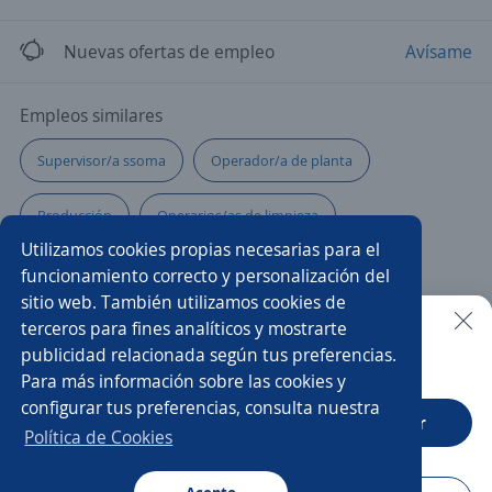
Nuevas ofertas de empleo
Avísame
Empleos similares
Supervisor/a ssoma
Operador/a de planta
Producción
Operarios/as de limpieza
Utilizamos cookies propias necesarias para el
Supervisor/a de producción
Multifuncionales
funcionamiento correcto y personalización del
sitio web. También utilizamos cookies de
Operarios/as
Analista de control de gestión
terceros para fines analíticos y mostrarte
publicidad relacionada según tus preferencias.
Buscar es más fácil en la app
Para más información sobre las cookies y
Operarios de producción
Auxiliar de almacén
configurar tus preferencias, consulta nuestra
CT App
Abrir
Prevencionista de riesgos
Personal de limpieza
Política de Cookies
Operario/a
Operador mantenimiento
Higienista