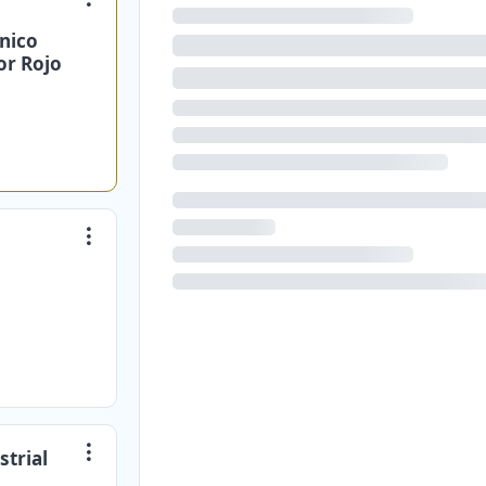
ínico
or Rojo
strial