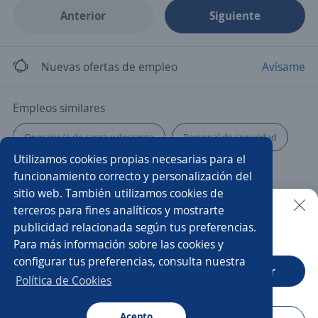
Anterior
Siguiente
Nuevas ofertas de empleo
Avísame
Empleos similares
Operario/a de carga y descarga
Personal de seguridad
Utilizamos cookies propias necesarias para el
Empacador/a
Hornero/a
Reponedor/a
funcionamiento correcto y personalización del
sitio web. También utilizamos cookies de
Multifuncionales
Operario/a de planta
terceros para fines analíticos y mostrarte
publicidad relacionada según tus preferencias.
Buscar es más fácil en la app
Para más información sobre las cookies y
Operarios/as de almacén
Operarios de producción
configurar tus preferencias, consulta nuestra
CT App
Abrir
Chófer
Producción
Operario/a de producción
Política de Cookies
Impulsador/a
Trabajador social
Auxiliar de nómina
Acepto