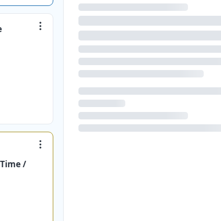
e
 Time /