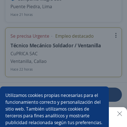
Puente Piedra, Lima
Hace 21 horas
Se precisa Urgente
Empleo destacado
Técnico Mecánico Soldador / Ventanilla
CuPRICA SAC
Ventanilla, Callao
Hace 22 horas
Anterior
Siguiente
Utilizamos cookies propias necesarias para el
funcionamiento correcto y personalización del
sitio web. También utilizamos cookies de
Nuevas ofertas de empleo
Avísame
terceros para fines analíticos y mostrarte
publicidad relacionada según tus preferencias.
Buscar es más fácil en la app