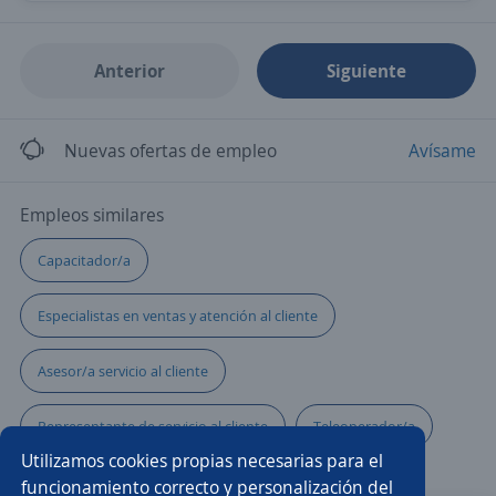
Anterior
Siguiente
Nuevas ofertas de empleo
Avísame
Empleos similares
Capacitador/a
Especialistas en ventas y atención al cliente
Asesor/a servicio al cliente
Representante de servicio al cliente
Teleoperador/a
Utilizamos cookies propias necesarias para el
Ejecutivo/a comercial
Promotor de portabilidad
funcionamiento correcto y personalización del