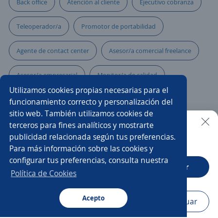
Back office
Atención al cliente
Ejecutivo cobranza
Teleoperador/a
Promotor de portabilidad
Agente de contact center
Asesor/a comercial freelance
Asesor/a empresarial
Monitor/a de calidad
Utilizamos cookies propias necesarias para el
Asesor seguridad
Supervisor/a de ventas
funcionamiento correcto y personalización del
sitio web. También utilizamos cookies de
Responsable de crédito y cobranza
terceros para fines analíticos y mostrarte
publicidad relacionada según tus preferencias.
Buscar es más fácil en la app
Para más información sobre las cookies y
Especialistas en ventas y atención al cliente
configurar tus preferencias, consulta nuestra
CT App
Abrir
Analista de reclutamiento y selección de personal
Política de Cookies
Representantes de ventas comisionista
Acepto
Navegador
Continuar
Buscar
Postulaciones
Avisos
Favoritos
Menú