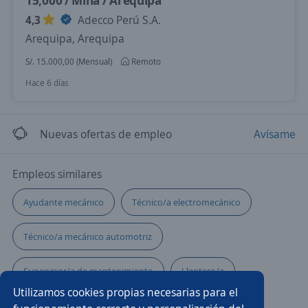
15,000 / Mina / Arequipa
4,3
Adecco Perú S.A.
Arequipa, Arequipa
S/. 15.000,00 (Mensual)
Remoto
Hace 6 días
Nuevas ofertas de empleo
Avísame
Empleos similares
Ayudante mecánico
Técnico/a electromecánico
Técnico/a mecánico automotriz
Supervisor/a de mantenimiento
Llantero/a
Utilizamos cookies propias necesarias para el
Técnico/a soldador
Agrónomo/a
Auxiliar