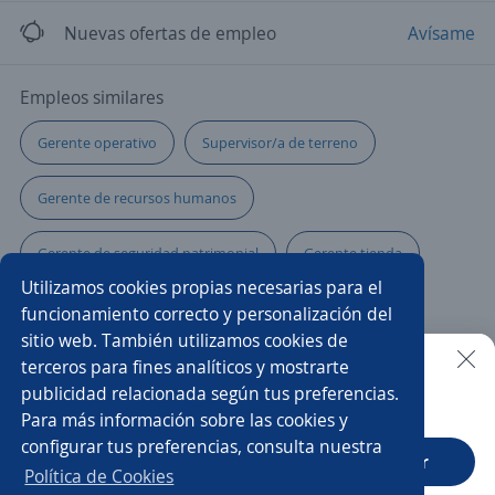
Nuevas ofertas de empleo
Avísame
Empleos similares
Gerente operativo
Supervisor/a de terreno
Gerente de recursos humanos
Gerente de seguridad patrimonial
Gerente tienda
Utilizamos cookies propias necesarias para el
Supervisor/a eléctrico
Administrador de tienda
funcionamiento correcto y personalización del
sitio web. También utilizamos cookies de
Supervisor/a mecánico
Jefe/a de seguridad
terceros para fines analíticos y mostrarte
publicidad relacionada según tus preferencias.
Buscar es más fácil en la app
Para más información sobre las cookies y
Subgerente/a de tienda
Administrador ventas
configurar tus preferencias, consulta nuestra
CT App
Abrir
Gerente de ventas inmobiliarias
Gestor/a comercial
Política de Cookies