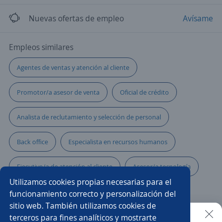
Nuevas ofertas de empleo
Avísame
Empleos similares
Agentes de ventas y atención al cliente
Promotor/a asesor de venta
Oficial de crédito
Analista de reclutamiento y selección de personal
Back office
Especialista en recursos humanos
Ejecutivo/a de atención al cliente
Asesor/a tecnología
Utilizamos cookies propias necesarias para el
Gerente de ventas inmobiliarias
funcionamiento correcto y personalización del
sitio web. También utilizamos cookies de
Promotor de ventas de telefonía
terceros para fines analíticos y mostrarte