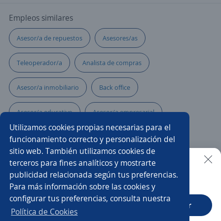
Empleos similares
Asesor/a de repuestos
Asesores/as
Teleoperador/a
Analista de compras
Asesor/a inmobiliario
Back office
Asesor/a educativo
Asesor/a empresarial
Utilizamos cookies propias necesarias para el
Asesor seguridad
Asesor/a técnico comercial
funcionamiento correcto y personalización del
sitio web. También utilizamos cookies de
Call center
Asesor/a telefónico
terceros para fines analíticos y mostrarte
publicidad relacionada según tus preferencias.
Buscar es más fácil en la app
Para más información sobre las cookies y
Promotor/a asesor de venta
configurar tus preferencias, consulta nuestra
CT App
Abrir
Asesor/a de productos financieros
Política de Cookies