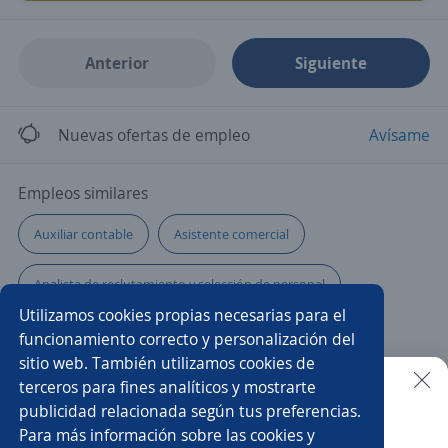
Anterior
Siguiente
Nuevas ofertas de empleo
Avísame
Empleos similares
Auxiliar contable
Asistente comercial
Analista de reclutamiento y selección de personal
Utilizamos cookies propias necesarias para el
Auxiliar de mantenimiento
Auxiliar
funcionamiento correcto y personalización del
sitio web. También utilizamos cookies de
Agente profesional seguros
Auxiliar administrativo/a
terceros para fines analíticos y mostrarte
publicidad relacionada según tus preferencias.
Buscar es más fácil en la app
Para más información sobre las cookies y
Auxiliar logística
Auxiliar de obra
Ayudante general