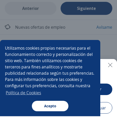
Anterior
Siguiente
Nuevas ofertas de empleo
Avísame
Empleos similares
Utilizamos cookies propias necesarias para el
Atención al cliente
Multifuncionales
funcionamiento correcto y personalización del
sitio web. También utilizamos cookies de
Asistente/a de márketing
Auxiliar servicio al cliente
terceros para fines analíticos y mostrarte
publicidad relacionada según tus preferencias.
Buscar es más fácil en la app
Para más información sobre las cookies y
Auxiliar de inventarios
Auxiliar de cocina
configurar tus preferencias, consulta nuestra
CT App
Abrir
Auxiliar contable
Auxiliar mercadotecnia
Auxiliar
Política de Cookies
Ayudante de cocina
Asistente/a dental
Acepto
Navegador
Continuar
Buscar
Postulaciones
Avisos
Favoritos
Menú