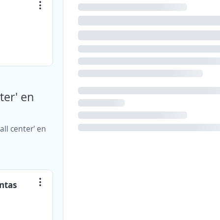
ter' en
ll center' en
ntas