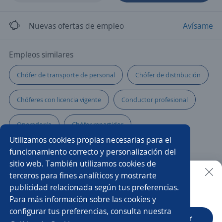
Nuevas ofertas de empleo
Avísame
Empleos similares
Chófer de transporte de personal
Chófer de distribución
Chóferes con licencia vigente
Conductor profesional
Operador/a
Chófer repartidor
Utilizamos cookies propias necesarias para el
Conductor comercial
Chófer de almacén
funcionamiento correcto y personalización del
sitio web. También utilizamos cookies de
Conductores/as
Chóferes licencia federal
terceros para fines analíticos y mostrarte
publicidad relacionada según tus preferencias.
Buscar es más fácil en la app
Para más información sobre las cookies y
Conductor/a de ambulancia
configurar tus preferencias, consulta nuestra
CT App
Abrir