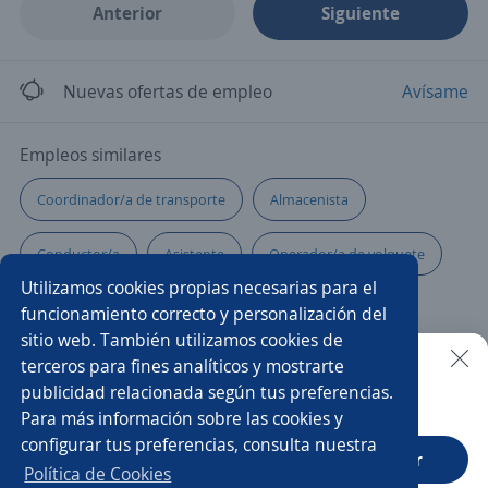
Anterior
Siguiente
Nuevas ofertas de empleo
Avísame
Empleos similares
Coordinador/a de transporte
Almacenista
Conductor/a
Asistente
Operador/a de volquete
Utilizamos cookies propias necesarias para el
Supervisor/a de operaciones
funcionamiento correcto y personalización del
sitio web. También utilizamos cookies de
Chóferes con licencia vigente
Chófer asistente
terceros para fines analíticos y mostrarte
publicidad relacionada según tus preferencias.
Buscar es más fácil en la app
Para más información sobre las cookies y
Chófer
Auxiliar de distribución
Auxiliar operativo
configurar tus preferencias, consulta nuestra
CT App
Abrir
Chófer de transporte de personal
Conductores/as
Política de Cookies