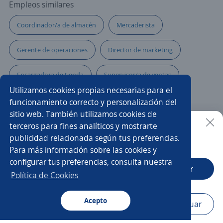
Empleos similares
Coordinador/a de almacén
Mercaderista
Gerente de operaciones
Director de marketing
Encargado/a de tienda
Supervisor/a de ventas
Utilizamos cookies propias necesarias para el
Ejecutivo/a de ventas
Gerente comercial
funcionamiento correcto y personalización del
sitio web. También utilizamos cookies de
Gerente de ventas retail
Ejecutivo/a de atención al cliente
terceros para fines analíticos y mostrarte
publicidad relacionada según tus preferencias.
Buscar es más fácil en la app
Para más información sobre las cookies y
Subgerente/a de tienda
Supervisor/a
configurar tus preferencias, consulta nuestra
CT App
Abrir
Ejecutivo/a comercial
Supervisor/a de operaciones
Política de Cookies
Gerente tienda
Acepto
Navegador
Continuar
Buscar
Postulaciones
Avisos
Favoritos
Menú