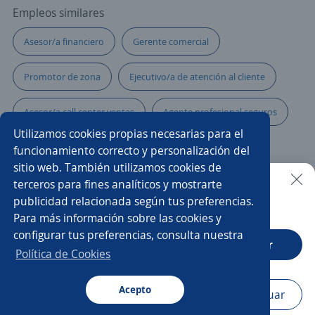
Empleos similares
Asesor/a financiero
Gerente comercial
Promotor de zona
Ejecutivo/a de atención al cliente
Asesor/a call center ventas
Agente profesional seguros
Utilizamos cookies propias necesarias para el
Especialistas en ventas y atención al cliente
funcionamiento correcto y personalización del
sitio web. También utilizamos cookies de
Asesor/a comercial freelance
Asistente/a de márketing
terceros para fines analíticos y mostrarte
publicidad relacionada según tus preferencias.
Buscar es más fácil en la app
Para más información sobre las cookies y
Representante de servicio al cliente
Asesora de ventas
configurar tus preferencias, consulta nuestra
CT App
Abrir
Vendedor campo
Ventas
Impulsador/a
Política de Cookies
Promotor de ventas en campo
Acepto
Navegador
Continuar